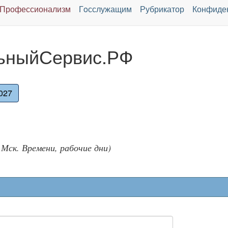
Профессионализм
Гoсслужащим
Рубрикатор
Конфиде
ьныйСервис.РФ
027
о Мск. Времени, рабочие дни)