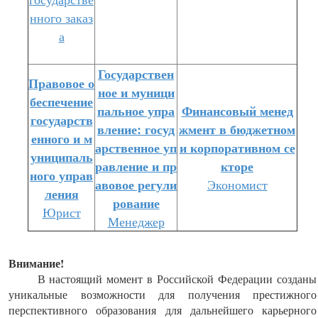
нного заказ
а
Государствен
Правовое о
ное и муници
беспечение
пальное упра
Финансовый менед
государств
вление: госуд
жмент в бюджетном
енного и м
арственное уп
и корпоративном се
униципаль
равление и пр
кторе
ного управ
авовое регули
Экономист
ления
рование
Юрист
Менеджер
Внимание!
В настоящий момент в Российской Федерации созданы
уникальные возможности для получения престижного
перспективного образования для дальнейшего карьерного