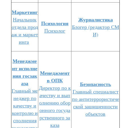
Маркетинг
Журналистика
Начальник
Психология
отдела прод
Блогер (редактор СМ
Психолог
аж и маркет
И)
инга
Менеджме
нт исполне
Менеджмент
ния госзак
в ОПК
аза
Безопасность
Директор по к
Главный ме
Главный специалист
ачеству и вып
неджер по
по антитеррористиче
олнению обор
качеству и
ской защищенности
онного госуда
контролю и
объектов
рственного за
сполнения
каза
государстве